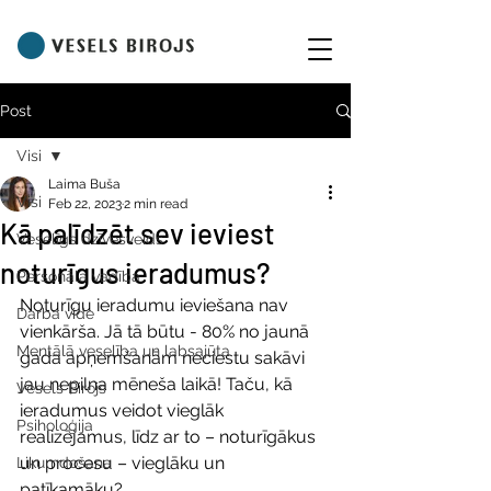
Post
Visi
Laima Buša
Visi
Feb 22, 2023
2 min read
Kā palīdzēt sev ieviest
Veselīgs dzīvesveids
noturīgus ieradumus?
Personāla vadība
Noturīgu ieradumu ieviešana nav 
Darba vide
vienkārša. Jā tā būtu - 80% no jaunā 
Mentālā veselība un labsajūta
gada apņemšanām neciestu sakāvi 
jau nepilna mēneša laikā! Taču, kā 
Vesels Birojs
ieradumus veidot vieglāk 
Psiholoģija
realizējamus, līdz ar to – noturīgākus 
un procesu – vieglāku un 
Likumdošana
patīkamāku?