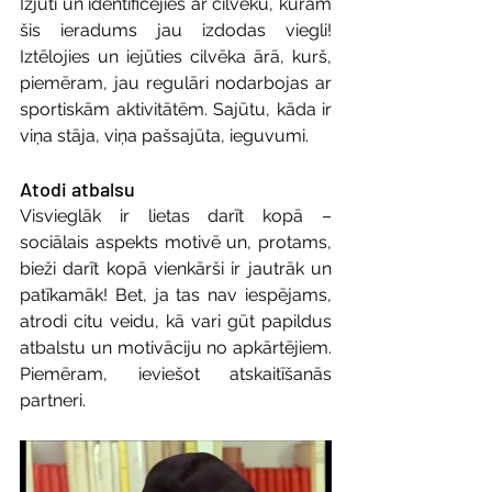
Izjūti un identificējies ar cilvēku, kuram 
šis ieradums jau izdodas viegli! 
Iztēlojies un iejūties cilvēka ārā, kurš, 
piemēram, jau regulāri nodarbojas ar 
sportiskām aktivitātēm. Sajūtu, kāda ir 
viņa stāja, viņa pašsajūta, ieguvumi.
Atodi atbalsu
Visvieglāk ir lietas darīt kopā – 
sociālais aspekts motivē un, protams, 
bieži darīt kopā vienkārši ir jautrāk un 
patīkamāk! Bet, ja tas nav iespējams, 
atrodi citu veidu, kā vari gūt papildus 
atbalstu un motivāciju no apkārtējiem. 
Piemēram, ieviešot atskaitīšanās 
partneri.