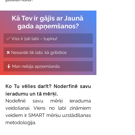
Kā Tev ir gājis ar Jaunā 
gada apņemšanos?
✅ Viss ir ļoti labi – tupinu!
❌ Nesanāk tik labi, kā gribētos
🤷 Man nebija apņemšanās
Ko Tu vēlies darīt? Noderfinē savu 
ieradumu un tā mērķi.
Nodefinē savu mērķi ieraduma 
veidošanai. Viens no labi zināmiem 
veidiem ir SMART mērķu uzstādīšanas 
metodoloģija. 