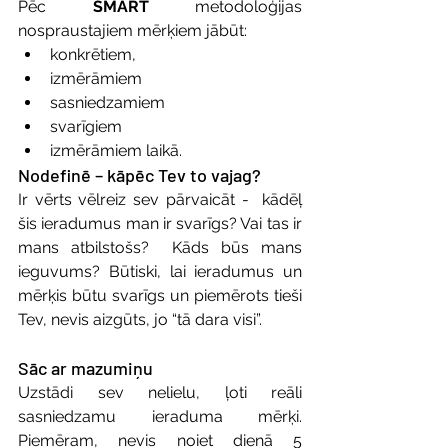
Pēc 
SMART
 metodoloģijas 
nospraustajiem mērķiem jābūt: 
konkrētiem, 
izmērāmiem
sasniedzamiem
svarīgiem 
izmērāmiem laikā.
Nodefinē – kāpēc Tev to vajag?
Ir vērts vēlreiz sev pārvaicāt -  kādēļ 
šis ieradumus man ir svarīgs? Vai tas ir 
mans atbilstošs?  Kāds būs mans 
ieguvums? Būtiski, lai ieradumus un 
mērķis būtu svarīgs un piemērots tieši 
Tev, nevis aizgūts, jo “tā dara visi”. 
Sāc ar mazumiņu
Uzstādi sev nelielu, ļoti reāli 
sasniedzamu ieraduma mērķi. 
Piemēram, nevis noiet dienā 5 