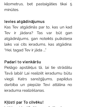
kilometrus, bet pastaigāties tikai 5 
minūtes.
Ievies atgādinājumus
Kas Tev atgādinās par to, kas un kad 
Tev ir jādara? Tas var būt gan 
atgādinājums, gan noteikts pulksteņa 
laiks vai cits ieradums, kas atgādina: 
“Hei, tagad Tev ir jāda ….”
Padari to vienkāršu
Pielāgo apstākļus tā, lai tie strādātu 
Tavā labā! Lai realizēt ieradumu būtu 
viegli. Katrs sarežģījums, papildus 
darbība un piepūle Tevi attālina no 
ieraduma realizēšanas. 
Kļūsti par To cilvēku!