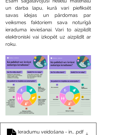
Esam sagatavojuši nelielu materiālu 
un darba lapu, kurā vari piefiksēt 
savas idejas un pārdomas par 
veiksmes faktoriem sava noturīgā 
ieraduma ieviešanai. Vari to aizpildīt 
elektroniski vai izkopēt uz aizpildīt ar 
roku.
Ieradumu veidošana - interaktīvā darba lapa - Vesels
.pdf