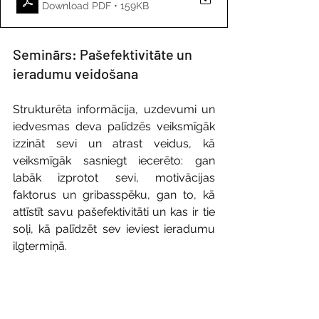
Download PDF • 159KB
Seminārs: Pašefektivitāte un 
ieradumu veidošana
Strukturēta informācija, uzdevumi un 
iedvesmas deva palīdzēs veiksmīgāk 
izzināt sevi un atrast veidus, kā 
veiksmīgāk sasniegt iecerēto: gan 
labāk izprotot sevi, motivācijas 
faktorus un gribasspēku, gan to, kā 
attīstīt savu pašefektivitāti un kas ir tie 
soļi, kā palīdzēt sev ieviest ieradumu 
ilgtermiņā.