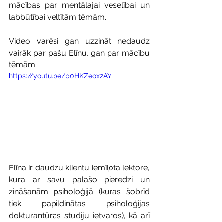
mācības par mentālajai veselībai un 
labbūtībai veltītām tēmām.
Video varēsi gan uzzināt nedaudz 
vairāk par pašu Elīnu, gan par mācību 
tēmām.
https://youtu.be/p0HKZeox2AY
Elīna ir daudzu klientu iemīļota lektore, 
kura ar savu palašo pieredzi un 
zināšanām psiholoģijā (kuras šobrīd 
tiek papildinātas psiholoģijas 
dokturantūras studiju ietvaros), kā arī 