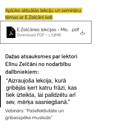
Aplūko aktuālās lekciju un semināru 
tēmas ar E.Zelčāni šeit:
E.Zelčānes lekcijas - Mentālā labbūtība - Vesels Biroj
.pdf
Download PDF • 1.73MB
Dažas atsauksmes par lektori 
Elīnu Zelčāni no nodarbību 
dalībniekiem:
“Aizraujoša lekcija, kurā 
gribējās ķert katru frāzi, kas 
tiek izteikta, lai palīdzētu arī 
sev, mērķa sasniegšanā.”
Vebinārs: “Pašefektivitāte un 
gribasspēka muskulis”