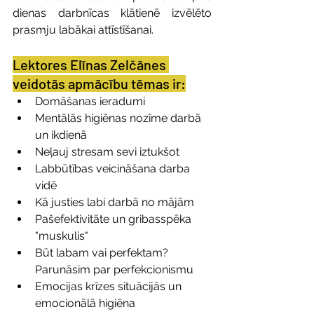
dienas darbnīcas klātienē izvēlēto 
prasmju labākai attīstīšanai.
Lektores Elīnas Zelčānes 
veidotās apmācību tēmas ir:
Domāšanas ieradumi
Mentālās higiēnas nozīme darbā 
un ikdienā
Neļauj stresam sevi iztukšot
Labbūtības veicināšana darba 
vidē
Kā justies labi darbā no mājām
Pašefektivitāte un gribasspēka 
"muskulis"
Būt labam vai perfektam? 
Parunāsim par perfekcionismu 
Emocijas krīzes situācijās un 
emocionālā higiēna