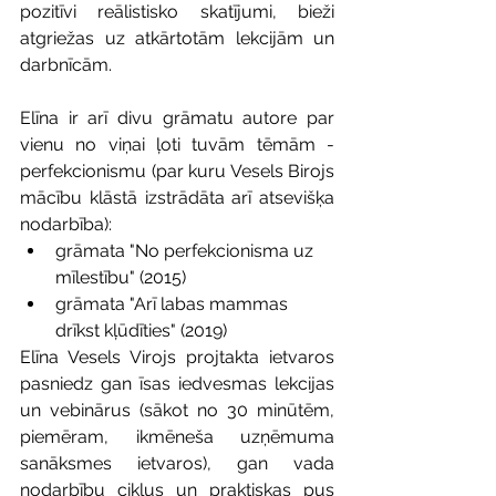
pozitīvi reālistisko skatījumi, bieži 
atgriežas uz atkārtotām lekcijām un 
darbnīcām.
Elīna ir arī divu grāmatu autore par 
vienu no viņai ļoti tuvām tēmām - 
perfekcionismu (par kuru Vesels Birojs 
mācību klāstā izstrādāta arī atsevišķa 
nodarbība):
grāmata "No perfekcionisma uz 
mīlestību" (2015)
grāmata "Arī labas mammas 
drīkst kļūdīties" (2019)
Elīna Vesels Virojs projtakta ietvaros 
pasniedz gan īsas iedvesmas lekcijas 
un vebinārus (sākot no 30 minūtēm, 
piemēram, ikmēneša uzņēmuma 
sanāksmes ietvaros), gan vada 
nodarbību ciklus un praktiskas pus 