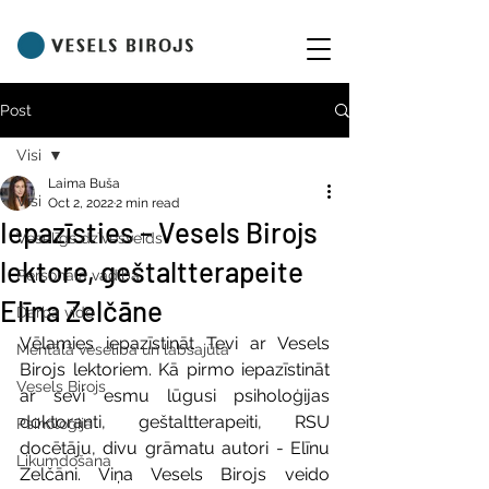
Post
Visi
Laima Buša
Visi
Oct 2, 2022
2 min read
Iepazīsties – Vesels Birojs
Veselīgs dzīvesveids
lektore, geštaltterapeite
Personāla vadība
Elīna Zelčāne
Darba vide
Vēlamies iepazīstināt Tevi ar Vesels 
Mentālā veselība un labsajūta
Birojs lektoriem. Kā pirmo iepazīstināt 
Vesels Birojs
ar sevi esmu lūgusi psiholoģijas 
doktoranti, geštaltterapeiti, RSU 
Psiholoģija
docētāju, divu grāmatu autori - Elīnu 
Likumdošana
Zelčāni. Viņa Vesels Birojs veido 