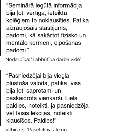
“Seminārā iegūtā informācija 
bija ļoti vērtīga, ieteiktu 
kolēģiem to noklausīties. Patika 
aizraujošais stāstījums, 
padomi, kā sakārtot fizisko un 
mentālo ķermeni, elpošanas 
padomi.”
Nodarbība: "Labbūtība darba vidē”
“Pasniedzējai bija viegla 
plūstoša valoda, patika, viss 
bija ļoti saprotami un 
paskaidrots vienkārši. Liels 
paldies, noteikti, ja pasniedzēja 
vēl taisīs lekcijas, noteikti 
klausīšos. Paldies!”
Vebinārs: “Pašefektivitāte un 