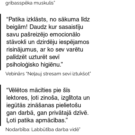
gribasspēka muskulis”
“Patika izklāsts, no sākuma līdz 
beigām! Daudz kur sasaistīju 
savu pašreizējo emocionālo 
stāvokli un dzirdēju iespējamos 
risinājumus, ar ko sev varētu 
palīdzēt uzturēt sevī 
psiholoģisko higiēnu.”
Vebinārs “Neļauj stresam sevi iztukšot”
“Vēlētos mācīties pie šīs 
lektores, ļoti zinoša, izglītota un 
iegūtās zināšanas pielietošu 
gan darbā, gan privātajā dzīvē. 
Ļoti patika apmācības.”
Nodarbība: Labbūtība darba vidē”