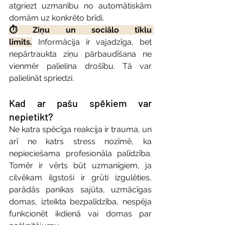
atgriezt uzmanību no automātiskām 
domām uz konkrēto brīdi.
⏱️ Ziņu un sociālo tīklu 
limits.
 Informācija ir vajadzīga, bet 
nepārtraukta ziņu pārbaudīšana ne 
vienmēr palielina drošību. Tā var 
palielināt spriedzi.
Kad ar pašu spēkiem var 
nepietikt?
Ne katra spēcīga reakcija ir trauma, un 
arī ne katrs stress nozīmē, ka 
nepieciešama profesionāla palīdzība. 
Tomēr ir vērts būt uzmanīgiem, ja 
cilvēkam ilgstoši ir grūti izgulēties, 
parādās panikas sajūta, uzmācīgas 
domas, izteikta bezpalīdzība, nespēja 
funkcionēt ikdienā vai domas par 