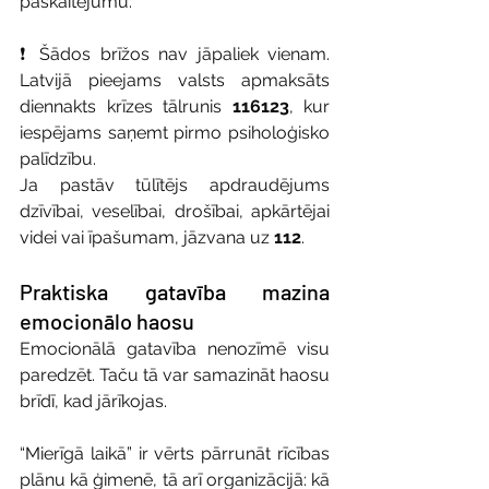
paškaitējumu.
❗️ Šādos brīžos nav jāpaliek vienam. 
Latvijā pieejams valsts apmaksāts 
diennakts krīzes tālrunis 
116123
, kur 
iespējams saņemt pirmo psiholoģisko 
palīdzību. 
Ja pastāv tūlītējs apdraudējums 
dzīvībai, veselībai, drošībai, apkārtējai 
videi vai īpašumam, jāzvana uz 
112
.
Praktiska gatavība mazina 
emocionālo haosu
Emocionālā gatavība nenozīmē visu 
paredzēt. Taču tā var samazināt haosu 
brīdī, kad jārīkojas. 
“Mierīgā laikā” ir vērts pārrunāt rīcības 
plānu kā ģimenē, tā arī organizācijā: kā 