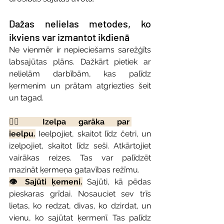
Dažas nelielas metodes, ko 
ikviens var izmantot ikdienā
Ne vienmēr ir nepieciešams sarežģīts 
labsajūtas plāns. Dažkārt pietiek ar 
nelielām darbībām, kas palīdz 
ķermenim un prātam atgriezties šeit 
un tagad.
😮‍💨 Izelpa garāka par 
ieelpu.
 Ieelpojiet, skaitot līdz četri, un 
izelpojiet, skaitot līdz seši. Atkārtojiet 
vairākas reizes. Tas var palīdzēt 
mazināt ķermeņa gatavības režīmu.
👁️ Sajūti ķemeni.
 Sajūti, kā pēdas 
pieskaras grīdai. Nosauciet sev trīs 
lietas, ko redzat, divas, ko dzirdat, un 
vienu, ko sajūtat ķermenī. Tas palīdz 