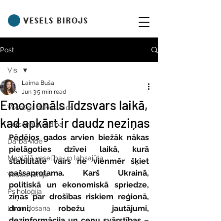
Post
Visi
Laima Buša
Visi
Jun 3
5 min read
Emocionāls līdzsvars laikā,
Veselīgs dzīvesveids
kad apkārt ir daudz neziņas
Personāla vadība
Pēdējos gados arvien biežāk nākas 
Darba vide
pielāgoties dzīvei laikā, kurā 
Mentālā veselība un labsajūta
stabilitāte vairs ne vienmēr šķiet 
pašsaprotama. Karš Ukrainā, 
Vesels Birojs
politiskā un ekonomiskā spriedze, 
Psiholoģija
ziņas par drošības riskiem reģionā, 
droni, robežu jautājumi, 
Likumdošana
dezinformācija un cenu svārstības – 