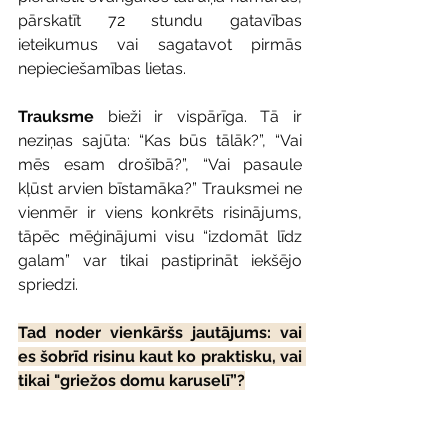
pārskatīt 72 stundu gatavības 
ieteikumus vai sagatavot pirmās 
nepieciešamības lietas.
Trauksme
 bieži ir vispārīga. Tā ir 
neziņas sajūta: “Kas būs tālāk?”, “Vai 
mēs esam drošībā?”, “Vai pasaule 
kļūst arvien bīstamāka?” Trauksmei ne 
vienmēr ir viens konkrēts risinājums, 
tāpēc mēģinājumi visu “izdomāt līdz 
galam” var tikai pastiprināt iekšējo 
spriedzi.
Tad noder vienkāršs jautājums: vai 
es šobrīd risinu kaut ko praktisku, vai 
tikai "griežos domu karuselī”?