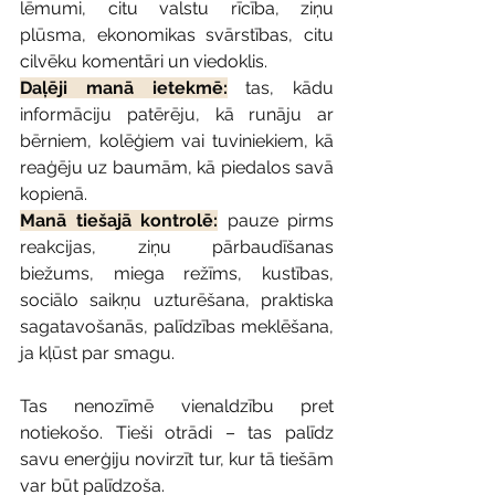
lēmumi, citu valstu rīcība, ziņu 
plūsma, ekonomikas svārstības, citu 
cilvēku komentāri un viedoklis.
Daļēji manā ietekmē:
tas, kādu 
informāciju patērēju, kā runāju ar 
bērniem, kolēģiem vai tuviniekiem, kā 
reaģēju uz baumām, kā piedalos savā 
kopienā.
Manā tiešajā kontrolē:
 pauze pirms 
reakcijas, ziņu pārbaudīšanas 
biežums, miega režīms, kustības, 
sociālo saikņu uzturēšana, praktiska 
sagatavošanās, palīdzības meklēšana, 
ja kļūst par smagu.
Tas nenozīmē vienaldzību pret 
notiekošo. Tieši otrādi – tas palīdz 
savu enerģiju novirzīt tur, kur tā tiešām 
var būt palīdzoša.