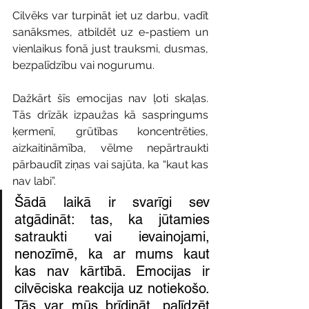
Cilvēks var turpināt iet uz darbu, vadīt 
sanāksmes, atbildēt uz e-pastiem un 
vienlaikus fonā just trauksmi, dusmas, 
bezpalīdzību vai nogurumu.
Dažkārt šīs emocijas nav ļoti skaļas. 
Tās drīzāk izpaužas kā saspringums 
ķermenī, grūtības koncentrēties, 
aizkaitināmība, vēlme nepārtraukti 
pārbaudīt ziņas vai sajūta, ka “kaut kas 
nav labi”.
Šādā laikā ir svarīgi sev 
atgādināt: tas, ka jūtamies 
satraukti vai ievainojami, 
nenozīmē, ka ar mums kaut 
kas nav kārtībā. Emocijas ir 
cilvēciska reakcija uz notiekošo. 
Tās var mūs brīdināt, palīdzēt 