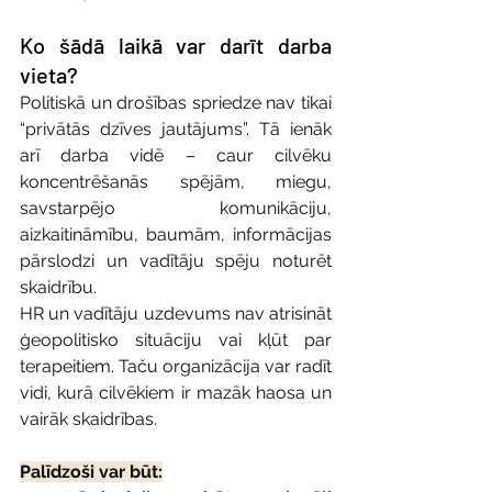
Ko šādā laikā var darīt darba 
vieta?
Politiskā un drošības spriedze nav tikai 
“privātās dzīves jautājums”. Tā ienāk 
arī darba vidē – caur cilvēku 
koncentrēšanās spējām, miegu, 
savstarpējo komunikāciju, 
aizkaitināmību, baumām, informācijas 
pārslodzi un vadītāju spēju noturēt 
skaidrību.
HR un vadītāju uzdevums nav atrisināt 
ģeopolitisko situāciju vai kļūt par 
terapeitiem. Taču organizācija var radīt 
vidi, kurā cilvēkiem ir mazāk haosa un 
vairāk skaidrības.
Palīdzoši var būt: