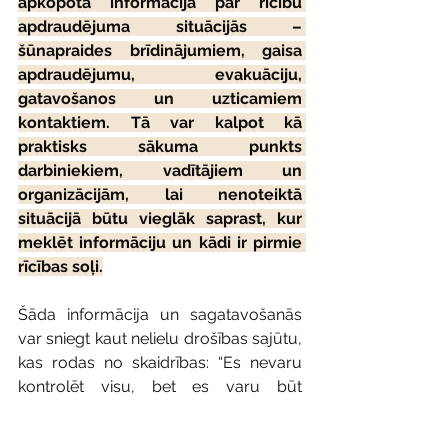
apkopota informācija par rīcību 
apdraudējuma situācijās – 
šūnapraides brīdinājumiem, gaisa 
apdraudējumu, evakuāciju, 
gatavošanos un uzticamiem 
kontaktiem. Tā var kalpot kā 
praktisks sākuma punkts 
darbiniekiem, vadītājiem un 
organizācijām, lai nenoteiktā 
situācijā būtu vieglāk saprast, kur 
meklēt informāciju un kādi ir pirmie 
rīcības soļi.
Šāda informācija un sagatavošanās 
var sniegt kaut nelielu drošības sajūtu, 
kas rodas no skaidrības: “Es nevaru 
kontrolēt visu, bet es varu būt 
sagatavotāks.