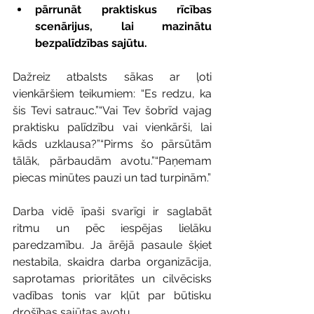
pārrunāt praktiskus rīcības 
scenārijus, lai mazinātu 
bezpalīdzības sajūtu.
Dažreiz atbalsts sākas ar ļoti 
vienkāršiem teikumiem: “Es redzu, ka 
šis Tevi satrauc.”“Vai Tev šobrīd vajag 
praktisku palīdzību vai vienkārši, lai 
kāds uzklausa?”“Pirms šo pārsūtām 
tālāk, pārbaudām avotu.”“Paņemam 
piecas minūtes pauzi un tad turpinām.”
Darba vidē īpaši svarīgi ir saglabāt 
ritmu un pēc iespējas lielāku 
paredzamību. Ja ārējā pasaule šķiet 
nestabila, skaidra darba organizācija, 
saprotamas prioritātes un cilvēcisks 
vadības tonis var kļūt par būtisku 
drošības sajūtas avotu.