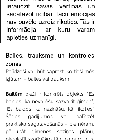
ieraudzīt savas vērtības un 
sagatavot rīcībai. Taču emocijas 
nav pavēle uzreiz rīkoties. Tās ir 
informācija, ar kuru varam 
apieties uzmanīgi.
Bailes, trauksme un kontroles 
zonas
Palīdzoši var būt saprast, ko tieši mēs 
izjūtam – bailes vai trauksmi. 
Bailēm
 bieži ir konkrēts objekts: “Es 
baidos, ka nevarēšu sazvanīt ģimeni”, 
“Es baidos, ka nezināšu, kā rīkoties.” 
Šādos gadījumos var palīdzēt 
praktiska sagatavošanās – piemēram, 
pārrunāt ģimenes saziņas plānu, 
pierakstīt svarīgākos tālruņa numurus, 