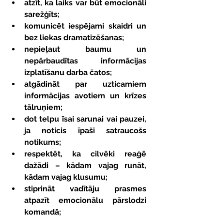
atzīt, ka laiks var būt emocionāli 
sarežģīts;
komunicēt iespējami skaidri un 
bez liekas dramatizēšanas;
nepieļaut baumu un 
nepārbaudītas informācijas 
izplatīšanu darba čatos;
atgādināt par uzticamiem 
informācijas avotiem un krīzes 
tālruņiem;
dot telpu īsai sarunai vai pauzei, 
ja noticis īpaši satraucošs 
notikums;
respektēt, ka cilvēki reaģē 
dažādi – kādam vajag runāt, 
kādam vajag klusumu;
stiprināt vadītāju prasmes 
atpazīt emocionālu pārslodzi 
komandā;