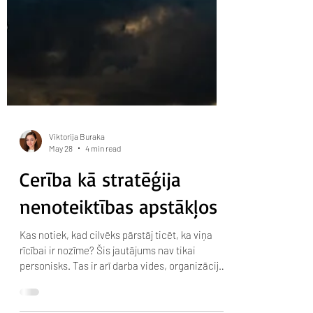
Viktorija Buraka
May 28
4 min read
Cerība kā stratēģija
nenoteiktības apstākļos