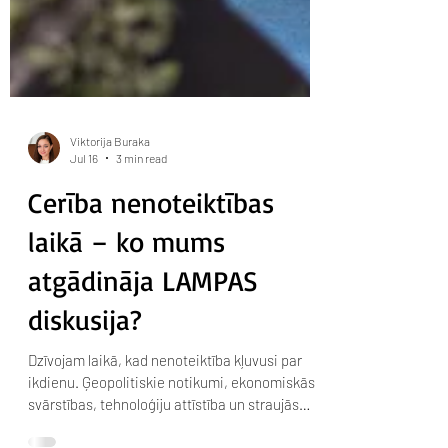
Viktorija Buraka
Jul 16
3 min read
Cerība nenoteiktības
laikā – ko mums
atgādināja LAMPAS
diskusija?
Dzīvojam laikā, kad nenoteiktība kļuvusi par
ikdienu. Ģeopolitiskie notikumi, ekonomiskās
svārstības, tehnoloģiju attīstība un straujās