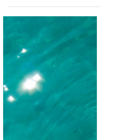
pārmaiņas darba vidē liek arvien biežāk uzdot
jautājumu – kā saglabāt cerību? 2026. gada 10.
jūlijā Sarunu festivālā LAMPA – Vesels Birojs
diskusija "Cerība kā stratēģija nenoteiktības
apstākļos". Tieši šim jautājumam bija veltīta
LAMPAS diskusija "Cerība kā stratēģija
nenoteiktības apstākļos", kurā piedalījās
psiholoģijas doktore un geštaltt