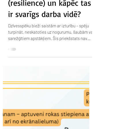
Viktorija Buraka
May 6
4 min read
Kas ir dzīvesspēks
(resilience) un kāpēc tas
ir svarīgs darba vidē?
Dzīvesspēku bieži saistām ar izturību – spēju
turpināt, neskatoties uz nogurumu, šaubām vai
sarežģītiem apstākļiem. Šis priekšstats nav
nepareizs, taču tas ir nepilnīgs. Ilgtermiņā
dzīvesspēks neaprobežojas tikai ar spēju
“izturēt”. Kas patiesībā ir dzīvesspēks, un kāpēc
tas kļūst par vienu no svarīgākajām
profesionālajām prasmēm? Psiholoģijā
dzīvesspēks (angļu val. resilience) tiek