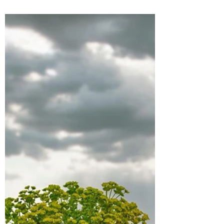
Kas notiek, kad cilvēks pārstāj ticēt, ka viņa
rīcībai ir nozīme? Šis jautājums nav tikai
personisks. Tas ir arī darba vides, organizāciju
un sabiedrības jautājums. Mēs daudz runājam
par krīzēm, drošības zudumu, konkurētspēju,
izdegšanu, pārmaiņām un nenoteiktību. Taču
daudz retāk runājam par to, kas šādos
apstākļos palīdz cilvēkam, komandai vai
sabiedrībai saglabāt spēju izturēt un rīkoties,
ne tikai pielāgoties, bet arī turpināt meklēt
risinājumus, uzņemties iniciatīvu un