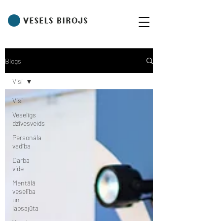
Blogs
Visi
Visi
Veselīgs
dzīvesveids
Personāla
vadība
Darba
vide
Mentālā
veselība
un
labsajūta