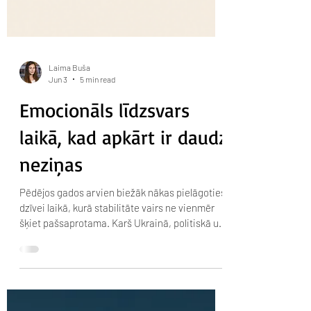
Laima Buša
Jun 3
5 min read
Emocionāls līdzsvars
laikā, kad apkārt ir daudz
neziņas
Pēdējos gados arvien biežāk nākas pielāgoties
dzīvei laikā, kurā stabilitāte vairs ne vienmēr
šķiet pašsaprotama. Karš Ukrainā, politiskā un