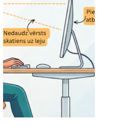
skaidrots kā dinamisks adaptācijas process,
kas ļauj cilvēkam saglabāt funkcionēšanu,
atjaunot