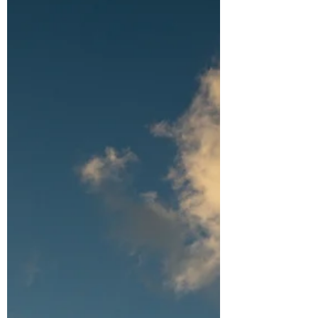
ekonomiskā spriedze, ziņas par drošības
riskiem reģionā, droni, robežu jautājumi,
dezinformācija un cenu svārstības – tas viss
var kļūt par ikdienas emocionālo fonu arī tad, ja
mūsu pašu dzīvē tajā brīdī “nekas nav noticis”.
Bieži situācijās, kad trūkst skaidrības un
drošības sajūtas, mūsu prāts sāk meklēt
draudus. Tas mēģina mūs pasargā