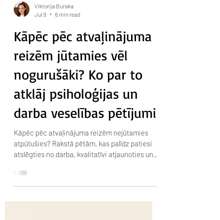
Viktorija Buraka
Jul 9
6 min read
Kāpēc pēc atvaļinājuma
reizēm jūtamies vēl
nogurušāki? Ko par to
atklāj psiholoģijas un
darba veselības pētījumi
Kāpēc pēc atvaļinājuma reizēm nejūtamies
atpūtušies? Rakstā pētām, kas palīdz patiesi
atslēgties no darba, kvalitatīvi atjaunoties un
atgriezties ikdienā bez strauja enerģijas
krituma.