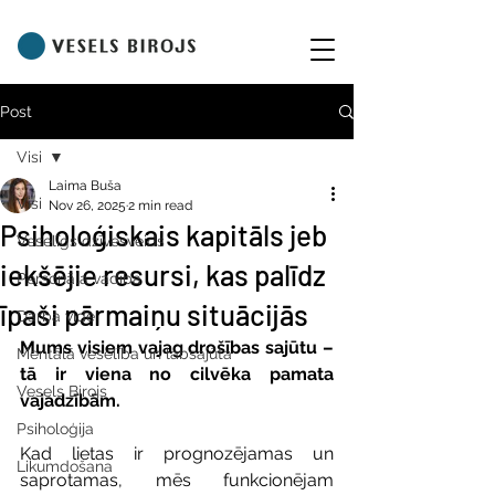
Post
Visi
Laima Buša
Visi
Nov 26, 2025
2 min read
Psiholoģiskais kapitāls jeb
Veselīgs dzīvesveids
iekšējie resursi, kas palīdz
Personāla vadība
īpaši pārmaiņu situācijās
Darba vide
Mums visiem vajag drošības sajūtu – 
Mentālā veselība un labsajūta
tā ir viena no cilvēka pamata 
Vesels Birojs
vajadzībām.
Psiholoģija
Kad lietas ir prognozējamas un 
Likumdošana
saprotamas, mēs funkcionējam 