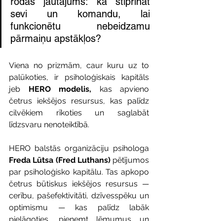
rodas jautājums: kā stiprināt 
sevi un komandu, lai 
funkcionētu nebeidzamu 
pārmaiņu apstākļos?
Viena no prizmām, caur kuru uz to 
palūkoties, ir psiholoģiskais kapitāls 
jeb 
HERO modelis, 
kas apvieno 
četrus iekšējos resursus, kas palīdz 
cilvēkiem rīkoties un saglabāt 
līdzsvaru nenoteiktībā.
HERO balstās organizāciju psihologa 
Freda Lūtsa (Fred Luthans)
 pētījumos 
par psiholoģisko kapitālu. Tas apkopo 
četrus būtiskus iekšējos resursus — 
cerību, pašefektivitāti, dzīvesspēku un 
optimismu — kas palīdz labāk 
pielāgoties, pieņemt lēmumus un 