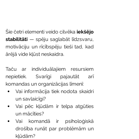
Šie četri elementi veido cilvēka 
iekšējo 
stabilitāti
 — spēju saglabāt līdzsvaru, 
motivāciju un rīcībspēju tieši tad, kad 
ārējā vide kļūst neskaidra.
Taču ar individuālajiem resursiem 
nepietiek. Svarīgi pajautāt arī 
komandas un organizācijas līmenī:
Vai informācija tiek nodota skaidri 
un savlaicīgi?
Vai pēc kļūdām ir telpa atgūties 
un mācīties?
Vai komandā ir psiholoģiskā 
drošība runāt par problēmām un 
kļūdām?