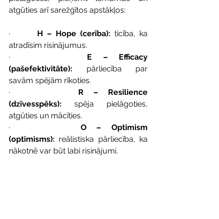
atgūties arī sarežģītos apstākļos:
·       
H – Hope (cerība):
 ticība, ka 
atradīsim risinājumus.
·       
E – Efficacy 
(pašefektivitāte):
 pārliecība par 
savām spējām rīkoties.
·       
R – Resilience 
(dzīvesspēks):
 spēja pielāgoties, 
atgūties un mācīties.
·       
O – Optimism 
(optimisms):
 reālistiska pārliecība, ka 
nākotnē var būt labi risinājumi.