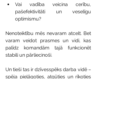
Vai vadība veicina cerību, 
pašefektivitāti un veselīgu 
optimismu?
Nenoteiktību mēs nevaram atcelt. Bet 
varam veidot prasmes un vidi, kas 
palīdz komandām tajā funkcionēt 
stabili un pārliecinoši.
Un tieši tas ir dzīvesspēks darba vidē – 
spēja pielāgoties, atgūties un rīkoties 
arī tad, kad skaidrības nav.
👉Vēlies uzznāt vairāk par 
dzīvesspēku un psiholoģisko 
kapitālu gan indivīda, gan 
organizācijas līmenī? 
Seko Vesels Birojs jaunumiem - 2026. 