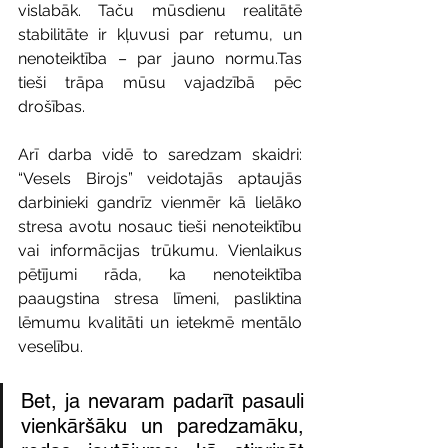
vislabāk. Taču mūsdienu realitātē 
stabilitāte ir kļuvusi par retumu, un 
nenoteiktība – par jauno normu.Tas 
tieši trāpa mūsu vajadzībā pēc 
drošības.
Arī darba vidē to saredzam skaidri: 
“Vesels Birojs” veidotajās aptaujās 
darbinieki gandrīz vienmēr kā lielāko 
stresa avotu nosauc tieši nenoteiktību 
vai informācijas trūkumu. Vienlaikus 
pētījumi rāda, ka nenoteiktība 
paaugstina stresa līmeni, pasliktina 
lēmumu kvalitāti un ietekmē mentālo 
veselību.
Bet, ja nevaram padarīt pasauli 
vienkāršāku un paredzamāku, 