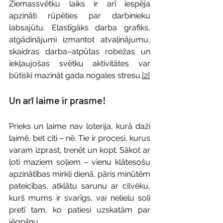
Ziemassvētku laiks ir arī iespēja 
apzināti rūpēties par darbinieku 
labsajūtu. Elastīgāks darba grafiks, 
atgādinājumi izmantot atvaļinājumu, 
skaidras darba–atpūtas robežas un 
iekļaujošas svētku aktivitātes var 
būtiski mazināt gada nogales stresu.
[2]
​Un arī laime ir prasme!
Prieks un laime nav loterija, kurā daži 
laimē, bet citi – nē. Tie ir procesi, kurus 
varam izprast, trenēt un kopt. Sākot ar 
ļoti maziem soļiem – vienu klātesošu 
apzinātības mirkli dienā, pāris minūtēm 
pateicības, atklātu sarunu ar cilvēku, 
kurš mums ir svarīgs, vai nelielu soli 
pretī tam, ko patiesi uzskatām par 
jēgpilnu.