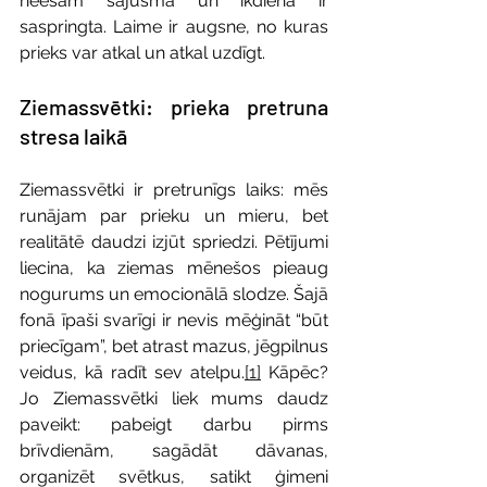
neesam sajūsmā un ikdiena ir 
saspringta. Laime ir augsne, no kuras 
prieks var atkal un atkal uzdīgt.
Ziemassvētki: prieka pretruna 
stresa laikā
Ziemassvētki ir pretrunīgs laiks: mēs 
runājam par prieku un mieru, bet 
realitātē daudzi izjūt spriedzi. Pētījumi 
liecina, ka ziemas mēnešos pieaug 
nogurums un emocionālā slodze. Šajā 
fonā īpaši svarīgi ir nevis mēģināt “būt 
priecīgam”, bet atrast mazus, jēgpilnus 
veidus, kā radīt sev atelpu.
[1]
 Kāpēc? 
Jo Ziemassvētki liek mums daudz 
paveikt: pabeigt darbu pirms 
brīvdienām, sagādāt dāvanas, 
organizēt svētkus, satikt ģimeni 