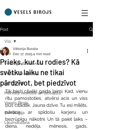
Post
Visi
Viktorija Buraka
Visi
Dec 17, 2025
4 min read
Prieks, kur tu rodies? Kā
Veselīgs dzīvesveids
svētku laiku ne tikai
Personāla vadība
pārdzīvot, bet piedzīvot
Darba vide
Tik bieži cilvēki gaida laimi. Kad, vienu 
Mentālā veselība un labsajūta
rītu pamostoties, atvērsi acis un viss 
Vesels Birojs
būs citādāk. Jauna dzīve. Tu esi mīlēts, 
pārticis, ar spīdošu karjeru un 
Psiholoģija
bezrūpīgu nākotni. Un tā paiet laiks – 
Likumdošana
diena, nedēļa, mēnesis, gads, 