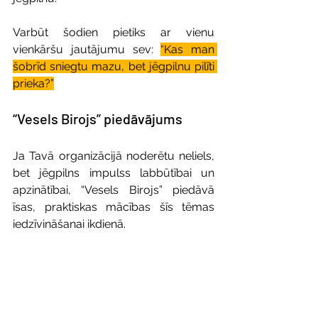
Varbūt šodien pietiks ar vienu 
vienkāršu jautājumu sev: 
“Kas man 
šobrīd sniegtu mazu, bet jēgpilnu pilīti 
prieka?”
“Vesels Birojs” piedāvājums
Ja Tavā organizācijā noderētu neliels, 
bet jēgpilns impulss labbūtībai un 
apzinātībai, “Vesels Birojs” piedāvā 
īsas, praktiskas mācības šīs tēmas 
iedzīvināšanai ikdienā.