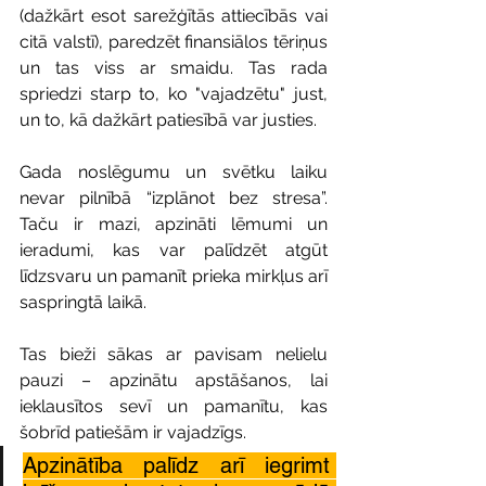
(dažkārt esot sarežģītās attiecībās vai 
citā valstī), paredzēt finansiālos tēriņus 
un tas viss ar smaidu. Tas rada 
spriedzi starp to, ko "vajadzētu" just, 
un to, kā dažkārt patiesībā var justies.
​Gada noslēgumu un svētku laiku 
nevar pilnībā “izplānot bez stresa”. 
Taču ir mazi, apzināti lēmumi un 
ieradumi, kas var palīdzēt atgūt 
līdzsvaru un pamanīt prieka mirkļus arī 
saspringtā laikā.
Tas bieži sākas ar pavisam nelielu 
pauzi – apzinātu apstāšanos, lai 
ieklausītos sevī un pamanītu, kas 
šobrīd patiešām ir vajadzīgs.
Apzinātība palīdz arī iegrimt 