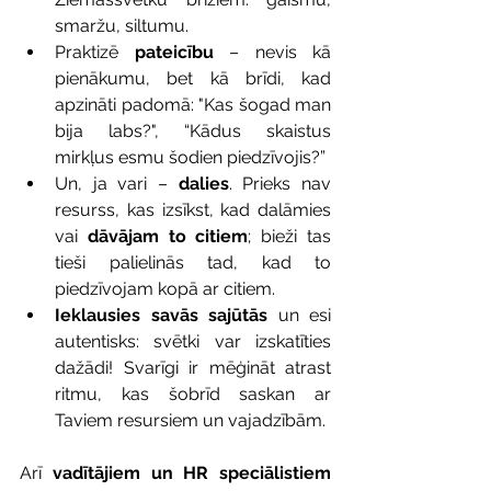
smaržu, siltumu.
Praktizē 
pateicību
 – nevis kā 
pienākumu, bet kā brīdi, kad 
apzināti padomā: "Kas šogad man 
bija labs?", “Kādus skaistus 
mirkļus esmu šodien piedzīvojis?”
Un, ja vari – 
dalies
. Prieks nav 
resurss, kas izsīkst, kad dalāmies 
vai 
dāvājam to citiem
; bieži tas 
tieši palielinās tad, kad to 
piedzīvojam kopā ar citiem.
Ieklausies savās sajūtās
 un esi 
autentisks: svētki var izskatīties 
dažādi! Svarīgi ir mēģināt atrast 
ritmu, kas šobrīd saskan ar 
Taviem resursiem un vajadzībām.
Arī 
vadītājiem un HR speciālistiem