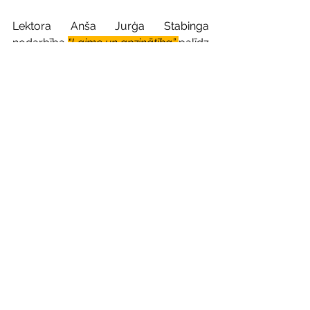
Lektora Anša Jurģa Stabinga 
nodarbība 
“Laime un apzinātība”
palīdz 
saprast, kas ietekmē mūsu subjektīvo 
labbūtību un kā apzinātības pieeja var 
atbalstīt mūs kā ikdienas spriedzē, tā 
palīdzēt piedzīvot vairāk prieka un 
laimes sajūtas.
Savukārt Laimas Bušas nodarbības 
“Laime un labbūtība”
 un 
“Labbūtība 
darbā un ārpus tā: ko varam ietekmēt 
paši?”
 piedāvā viegli izmēģināmus 
veidus, kā paskatīties uz saviem 
paradumiem, labāk izprast subjektīvās 