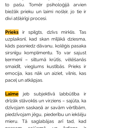
to pašu. Tomēr psiholoģijā arvien 
biežāk prieku un laimi nošķir, jo tie ir 
divi atšķirīgi procesi.
Prieks
 ir spilgts, dzīvs mirklis. Tas 
uzplaiksnī, kad skan mīļākā dziesma, 
kāds pasniedz dāvanu, kolēģis pasaka 
sirsnīgu komplimentu. To var sajust 
ķermenī – siltumā krūtīs, vēlēšanās 
smaidīt, vieglums kustībās. Prieks ir 
emocija, kas nāk un aiziet, vilnis, kas 
paceļ un atkāpjas.
Laime
 jeb subjektīvā labbūtība ir 
drīzāk stāvoklis un virziens – sajūta, ka 
dzīvojam saskaņā ar savām vērtībām, 
piedzīvojam jēgu, piederību un iekšēju 
mieru. Tā saglabājas arī tad, kad 