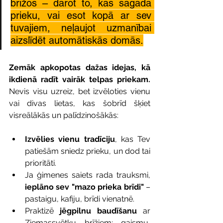
brīžos – darot to, kas sagādā 
prieku, vai esot kopā ar sev 
tuvajiem, neļaujot uzmanībai 
aizslīdēt automātiskās domās.
Zemāk apkopotas dažas idejas, kā 
ikdienā radīt vairāk telpas priekam. 
Nevis visu uzreiz, bet izvēloties vienu 
vai divas lietas, kas šobrīd šķiet 
visreālākās un palīdzinošākās:
Izvēlies vienu tradīciju
, kas Tev 
patiešām sniedz prieku, un dod tai 
prioritāti.
Ja ģimenes saiets rada trauksmi, 
ieplāno sev "mazo prieka brīdi"
 – 
pastaigu, kafiju, brīdi vienatnē.
Praktizē 
jēgpilnu baudīšanu
 ar 
Ziemassvētku brīžiem: gaismu, 