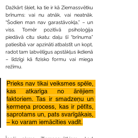
Dažkārt šķiet, ka tie ir kā Ziemassvētku 
brīnums: vai nu atnāk, vai neatnāk. 
“Šodien man nav garastāvokļa,” – un 
viss. Tomēr pozitīvā psiholoģija 
piedāvā citu skatu: daļu šī “brīnuma” 
patiesībā var apzināti atbalstīt un kopt, 
radot tam labvēlīgus apstākļus ikdienā 
– līdzīgi kā fizisko formu vai miega 
režīmu.
Prieks nav tikai veiksmes spēle, 
kas atkarīga no ārējiem 
faktoriem. Tas ir smadzeņu un 
ķermeņa process, kas ir pētīts, 
saprotams un, pats svarīgākais, 
– ko varam iemācīties vadīt.