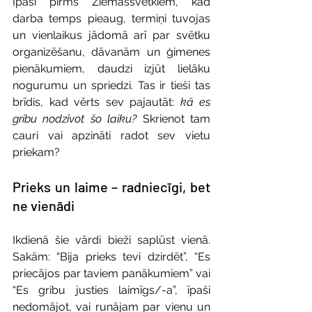
Īpaši pirms Ziemassvētkiem, kad 
darba temps pieaug, termiņi tuvojas 
un vienlaikus jādomā arī par svētku 
organizēšanu, dāvanām un ģimenes 
pienākumiem, daudzi izjūt lielāku 
nogurumu un spriedzi. Tas ir tieši tas 
brīdis, kad vērts sev pajautāt: 
kā es 
gribu nodzīvot šo laiku?
 Skrienot tam 
cauri vai apzināti radot sev vietu 
priekam?
Prieks un laime – radniecīgi, bet 
ne vienādi
Ikdienā šie vārdi bieži saplūst vienā. 
Sakām: “Bija prieks tevi dzirdēt”, “Es 
priecājos par taviem panākumiem” vai 
“Es gribu justies laimīgs/-a”, īpaši 
nedomājot, vai runājam par vienu un 